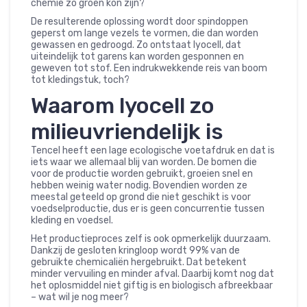
chemie zo groen kon zijn?
De resulterende oplossing wordt door spindoppen
geperst om lange vezels te vormen, die dan worden
gewassen en gedroogd. Zo ontstaat lyocell, dat
uiteindelijk tot garens kan worden gesponnen en
geweven tot stof. Een indrukwekkende reis van boom
tot kledingstuk, toch?
Waarom lyocell zo
milieuvriendelijk is
Tencel heeft een lage ecologische voetafdruk en dat is
iets waar we allemaal blij van worden. De bomen die
voor de productie worden gebruikt, groeien snel en
hebben weinig water nodig. Bovendien worden ze
meestal geteeld op grond die niet geschikt is voor
voedselproductie, dus er is geen concurrentie tussen
kleding en voedsel.
Het productieproces zelf is ook opmerkelijk duurzaam.
Dankzij de gesloten kringloop wordt 99% van de
gebruikte chemicaliën hergebruikt. Dat betekent
minder vervuiling en minder afval. Daarbij komt nog dat
het oplosmiddel niet giftig is en biologisch afbreekbaar
– wat wil je nog meer?