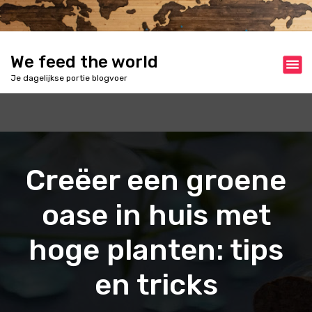
S
k
i
p
We feed the world
t
Je dagelijkse portie blogvoer
o
c
o
n
t
e
Creëer een groene
n
t
oase in huis met
hoge planten: tips
en tricks