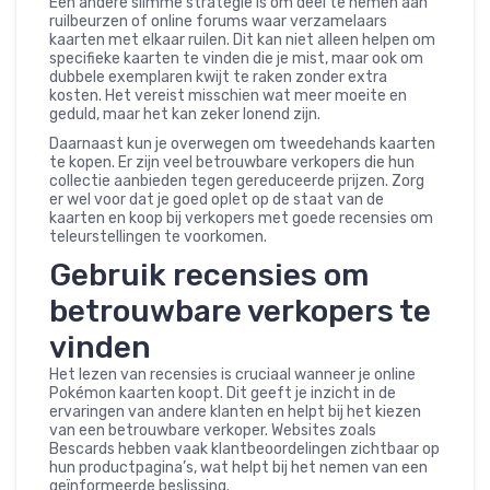
Een andere slimme strategie is om deel te nemen aan
ruilbeurzen of online forums waar verzamelaars
kaarten met elkaar ruilen. Dit kan niet alleen helpen om
specifieke kaarten te vinden die je mist, maar ook om
dubbele exemplaren kwijt te raken zonder extra
kosten. Het vereist misschien wat meer moeite en
geduld, maar het kan zeker lonend zijn.
Daarnaast kun je overwegen om tweedehands kaarten
te kopen. Er zijn veel betrouwbare verkopers die hun
collectie aanbieden tegen gereduceerde prijzen. Zorg
er wel voor dat je goed oplet op de staat van de
kaarten en koop bij verkopers met goede recensies om
teleurstellingen te voorkomen.
Gebruik recensies om
betrouwbare verkopers te
vinden
Het lezen van recensies is cruciaal wanneer je online
Pokémon kaarten koopt. Dit geeft je inzicht in de
ervaringen van andere klanten en helpt bij het kiezen
van een betrouwbare verkoper. Websites zoals
Bescards hebben vaak klantbeoordelingen zichtbaar op
hun productpagina’s, wat helpt bij het nemen van een
geïnformeerde beslissing.