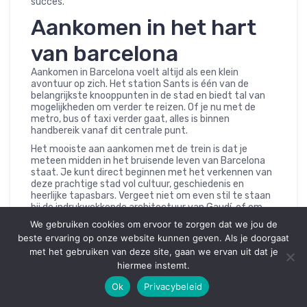
succes.
Aankomen in het hart
van barcelona
Aankomen in Barcelona voelt altijd als een klein
avontuur op zich. Het station Sants is één van de
belangrijkste knooppunten in de stad en biedt tal van
mogelijkheden om verder te reizen. Of je nu met de
metro, bus of taxi verder gaat, alles is binnen
handbereik vanaf dit centrale punt.
Het mooiste aan aankomen met de trein is dat je
meteen midden in het bruisende leven van Barcelona
staat. Je kunt direct beginnen met het verkennen van
deze prachtige stad vol cultuur, geschiedenis en
heerlijke tapasbars. Vergeet niet om even stil te staan
bij de indrukwekkende architectuur van Gaudí, of om
gewoon door de straten te wandelen en de sfeer op te
We gebruiken cookies om ervoor te zorgen dat we jou de
snuiven.
beste ervaring op onze website kunnen geven. Als je doorgaat
Met deze tips en inzichten wordt jouw treinreis naar
met het gebruiken van deze site, gaan we ervan uit dat je
Barcelona niet alleen comfortabel maar ook
hiermee instemt.
onvergetelijk. Dus pak je koffers en geniet van alles wat
deze prachtige route te bieden heeft!
Ok
Privacybeleid