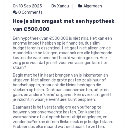
On 18 Sep 2025
By Xanou
Algemeen
0 Comments
Hoe je slim omgaat met een hypotheek
van €500.000
Een hypotheek van €500.000 is niet niks. Het kan een
enorme impact hebben op je financiën, dus slim
budgetteren is essentieel. Het gaat niet alleen om de
maandelijkse betalingen, maar ook om alle bijkomende
kosten die vaak over het hoofd worden gezien. Hoe
zorg je ervoor dat je niet voor verrassingen komt te
staan?
Begin met het in kaart brengen van je inkomsten en
uitgaven. Niet alleen de grote posten zoals huur of
boodschappen, maar ook die kleine bedragen die
stiekem optellen. Denk aan abonnementen, uit eten
gaan, en andere ‘kleine’ uitgaven. Een overzicht geeft
je inzicht in waar je eventueel kunt besparen.
Daarnaast is het verstandig om een buffer op te
bouwen voor onverwachte kosten. Een kapotte
wasmachine of autopech komt altijd ongelegen, en
zonder buffer kan dit een flinke deuk in je budget slaan.
Probeer dus elke maand wat geld apart te zetten,