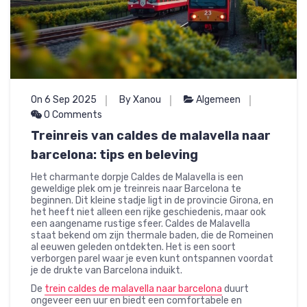
On 6 Sep 2025
By Xanou
Algemeen
0 Comments
Treinreis van caldes de malavella naar
barcelona: tips en beleving
Het charmante dorpje Caldes de Malavella is een
geweldige plek om je treinreis naar Barcelona te
beginnen. Dit kleine stadje ligt in de provincie Girona, en
het heeft niet alleen een rijke geschiedenis, maar ook
een aangename rustige sfeer. Caldes de Malavella
staat bekend om zijn thermale baden, die de Romeinen
al eeuwen geleden ontdekten. Het is een soort
verborgen parel waar je even kunt ontspannen voordat
je de drukte van Barcelona induikt.
De
trein caldes de malavella naar barcelona
duurt
ongeveer een uur en biedt een comfortabele en