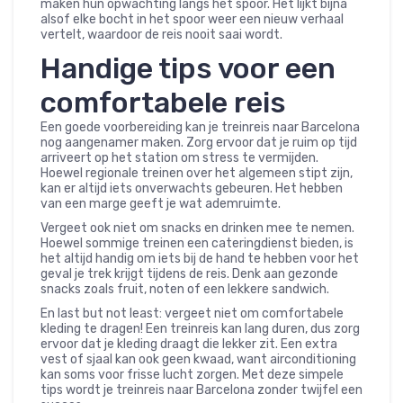
maken hun opwachting langs het spoor. Het lijkt bijna
alsof elke bocht in het spoor weer een nieuw verhaal
vertelt, waardoor de reis nooit saai wordt.
Handige tips voor een
comfortabele reis
Een goede voorbereiding kan je treinreis naar Barcelona
nog aangenamer maken. Zorg ervoor dat je ruim op tijd
arriveert op het station om stress te vermijden.
Hoewel regionale treinen over het algemeen stipt zijn,
kan er altijd iets onverwachts gebeuren. Het hebben
van een marge geeft je wat ademruimte.
Vergeet ook niet om snacks en drinken mee te nemen.
Hoewel sommige treinen een cateringdienst bieden, is
het altijd handig om iets bij de hand te hebben voor het
geval je trek krijgt tijdens de reis. Denk aan gezonde
snacks zoals fruit, noten of een lekkere sandwich.
En last but not least: vergeet niet om comfortabele
kleding te dragen! Een treinreis kan lang duren, dus zorg
ervoor dat je kleding draagt die lekker zit. Een extra
vest of sjaal kan ook geen kwaad, want airconditioning
kan soms voor frisse lucht zorgen. Met deze simpele
tips wordt je treinreis naar Barcelona zonder twijfel een