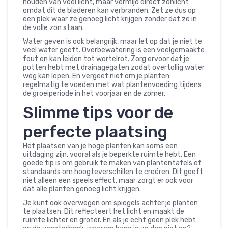
houden van veel licht, maar vermijd direct zonlicht
omdat dit de bladeren kan verbranden. Zet ze dus op
een plek waar ze genoeg licht krijgen zonder dat ze in
de volle zon staan.
Water geven is ook belangrijk, maar let op dat je niet te
veel water geeft. Overbewatering is een veelgemaakte
fout en kan leiden tot wortelrot. Zorg ervoor dat je
potten hebt met drainagegaten zodat overtollig water
weg kan lopen. En vergeet niet om je planten
regelmatig te voeden met wat plantenvoeding tijdens
de groeiperiode in het voorjaar en de zomer.
Slimme tips voor de
perfecte plaatsing
Het plaatsen van je hoge planten kan soms een
uitdaging zijn, vooral als je beperkte ruimte hebt. Een
goede tip is om gebruik te maken van plantentafels of
standaards om hoogteverschillen te creëren. Dit geeft
niet alleen een speels effect, maar zorgt er ook voor
dat alle planten genoeg licht krijgen.
Je kunt ook overwegen om spiegels achter je planten
te plaatsen. Dit reflecteert het licht en maakt de
ruimte lichter en groter. En als je echt geen plek hebt