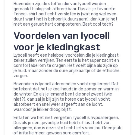
Bovendien zijn de stoffen die van lyocell worden
gemaakt biologisch afbreekbaar. Dus als je favoriete
Tencel-shirt ooit echt versleten is (wat nog wel even
duurt want het is behoorlijk duurzaam), dan kun je het
met een gerust hart composteren. Best cool toch?
Voordelen van lyocell
voor je kledingkast
Lyocell heeft een heleboel voordelen die je kledingkast
zeker zullen verrijken. Ten eerste is het super zacht en
comfortabel om te dragen. Het voelt bijna als zijde op
je huid, maar zonder de dure prijskaartje of de ethische
zorgen.
Bovendien is lyocell ademend en vochtregulerend. Dat
betekent dat het je koel houdt in de zomer en warm in
de winter. En als je iemand bent die snel zweet (wie
niet?), dan zal je blij zijn te horen dat lyocell vocht
absorbeert en snel weer afgeeft aan de lucht,
waardoor je lekker droog blijft.
En laten we het niet vergeten: lyocell is hypoallergeen.
Dus als je een gevoelige huid hebt of last hebt van
allergieën, dan is deze stof echt iets voor jou. Geen jeuk
of irritatie meer, gewoon pure comfort.