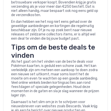
betrouwbare verkoper koopt. Bovendien krijg je gratis
verzending als je voor meer dan €250 bestelt. Dat is
niet alleen handig, maar bespaart ook nog eens geld op
de verzendkosten.
En dan hebben we het nog niet eens gehad over de
geweldige aanbiedingen en kortingen die regelmatig
beschikbaar zijn. Of je nu op zoek bent naar nieuwe
releases of zeldzame collectors items, er is altijd wel
een deal te vinden die bij jouw budget past.
Tips om de beste deals te
vinden
Als het gaat om het vinden van de beste deals voor
Pokémon kaarten, is geduld een schone zaak. Het kan
verleidelijk zijn om meteen een aankoop te doen zodra
een nieuwe set uitkomt, maar soms loont het de
moeite om even te wachten op een goede aanbieding.
Veel online winkels bieden kortingsacties aan rond
feestdagen of speciale gelegenheden. Houd deze
momenten in de gaten en sla je slag wanneer de prijzen
lager zijn.
Daarnaast is het slim om je in te schrijven voor
nieuwsbrieven van websites zoals Bescards. Vaak krijg
je als eerste bericht over nieuwe producten en