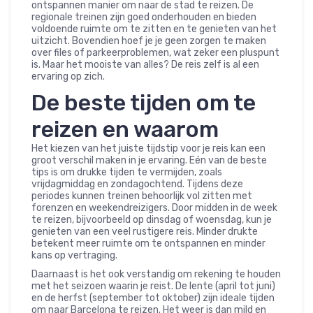
ontspannen manier om naar de stad te reizen. De
regionale treinen zijn goed onderhouden en bieden
voldoende ruimte om te zitten en te genieten van het
uitzicht. Bovendien hoef je je geen zorgen te maken
over files of parkeerproblemen, wat zeker een pluspunt
is. Maar het mooiste van alles? De reis zelf is al een
ervaring op zich.
De beste tijden om te
reizen en waarom
Het kiezen van het juiste tijdstip voor je reis kan een
groot verschil maken in je ervaring. Eén van de beste
tips is om drukke tijden te vermijden, zoals
vrijdagmiddag en zondagochtend. Tijdens deze
periodes kunnen treinen behoorlijk vol zitten met
forenzen en weekendreizigers. Door midden in de week
te reizen, bijvoorbeeld op dinsdag of woensdag, kun je
genieten van een veel rustigere reis. Minder drukte
betekent meer ruimte om te ontspannen en minder
kans op vertraging.
Daarnaast is het ook verstandig om rekening te houden
met het seizoen waarin je reist. De lente (april tot juni)
en de herfst (september tot oktober) zijn ideale tijden
om naar Barcelona te reizen. Het weer is dan mild en