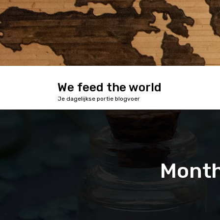
S
k
i
p
t
o
c
o
We feed the world
n
Je dagelijkse portie blogvoer
t
e
n
t
Month