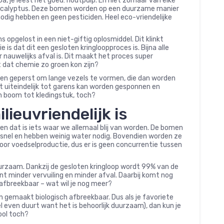
a, je leest het goed: houtpulp. En niet zomaar van elke
eucalyptus. Deze bomen worden op een duurzame manier
dig hebben en geen pesticiden. Heel eco-vriendelijke
 opgelost in een niet-giftig oplosmiddel. Dit klinkt
s dat dit een gesloten kringloopproces is. Bijna alle
nauwelijks afval is. Dit maakt het proces super
t dat chemie zo groen kon zijn?
pen geperst om lange vezels te vormen, die dan worden
t uiteindelijk tot garens kan worden gesponnen en
n boom tot kledingstuk, toch?
lieuvriendelijk is
n dat is iets waar we allemaal blij van worden. De bomen
n snel en hebben weinig water nodig. Bovendien worden ze
voor voedselproductie, dus er is geen concurrentie tussen
uurzaam. Dankzij de gesloten kringloop wordt 99% van de
t minder vervuiling en minder afval. Daarbij komt nog
h afbreekbaar – wat wil je nog meer?
en gemaakt biologisch afbreekbaar. Dus als je favoriete
l even duurt want het is behoorlijk duurzaam), dan kun je
ool toch?