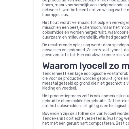
De productie van lyocell begint met houtpulp. J
boom, maar voornamelijk van snelgroeiende 
gekweekt, wat betekent dat ze weinig water no
boompjes dus.
Het hout wordt vermaald tot pulp en vervolgens
misschien een beetje chemisch, maar het mooie i
oplosmiddelen worden hergebruikt, waardoor er 
duurzaam en milieuvriendelijk. Wie had gedach
De resulterende oplossing wordt door spindop
gewassen en gedroogd. Zo ontstaat lyocell, da
geweven tot stof. Een indrukwekkende reis va
Waarom lyocell zo mi
Tencel heeft een lage ecologische voetafdruk e
die voor de productie worden gebruikt, groeie
meestal geteeld op grond die niet geschikt is 
kleding en voedsel.
Het productieproces zelf is ook opmerkelijk d
gebruikte chemicaliën hergebruikt. Dat beteken
dat het oplosmiddel niet giftig is en biologisc
Bovendien zijn de stoffen die van lyocell word
Tencel-shirt ooit echt versleten is (wat nog we
het met een gerust hart composteren. Best c