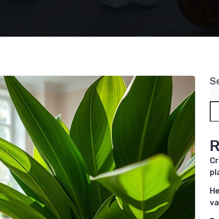
S
R
Cr
pl
He
va