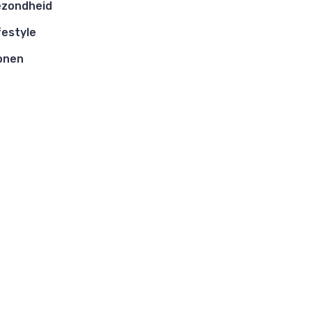
zondheid
festyle
onen