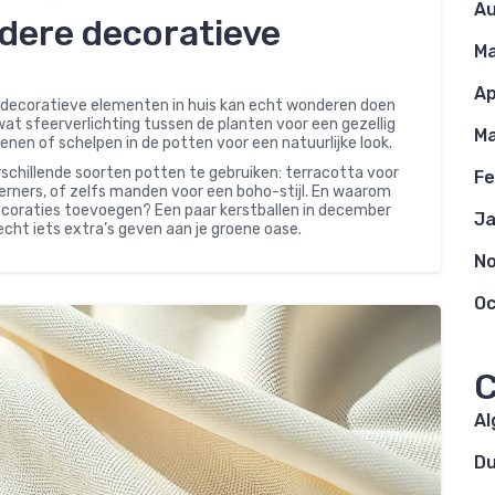
Au
dere decoratieve
Ma
Ap
decoratieve elementen in huis kan echt wonderen doen
wat sfeerverlichting tussen de planten voor een gezellig
Ma
enen of schelpen in de potten voor een natuurlijke look.
schillende soorten potten te gebruiken: terracotta voor
Fe
erners, of zelfs manden voor een boho-stijl. En waarom
ecoraties toevoegen? Een paar kerstballen in december
Ja
cht iets extra’s geven aan je groene oase.
N
Oc
C
A
D