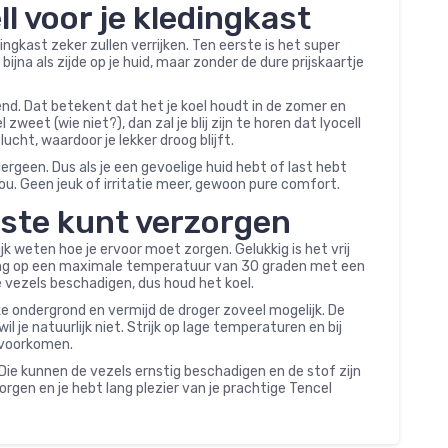
l voor je kledingkast
ingkast zeker zullen verrijken. Ten eerste is het super
jna als zijde op je huid, maar zonder de dure prijskaartje
nd. Dat betekent dat het je koel houdt in de zomer en
zweet (wie niet?), dan zal je blij zijn te horen dat lyocell
cht, waardoor je lekker droog blijft.
lergeen. Dus als je een gevoelige huid hebt of last hebt
 jou. Geen jeuk of irritatie meer, gewoon pure comfort.
beste kunt verzorgen
lijk weten hoe je ervoor moet zorgen. Gelukkig is het vrij
ding op een maximale temperatuur van 30 graden met een
vezels beschadigen, dus houd het koel.
e ondergrond en vermijd de droger zoveel mogelijk. De
l je natuurlijk niet. Strijk op lage temperaturen en bij
 voorkomen.
 Die kunnen de vezels ernstig beschadigen en de stof zijn
gen en je hebt lang plezier van je prachtige Tencel