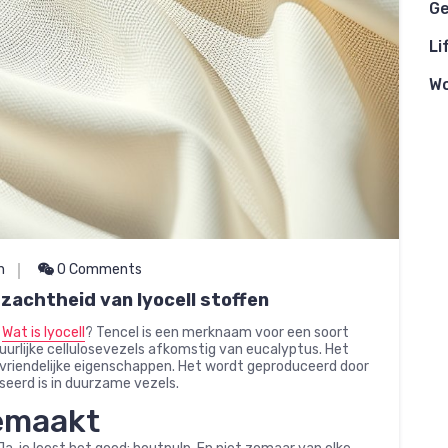
Ge
Li
W
n
0 Comments
achtheid van lyocell stoffen
.
Wat is lyocell
? Tencel is een merknaam voor een soort
urlijke cellulosevezels afkomstig van eucalyptus. Het
uvriendelijke eigenschappen. Het wordt geproduceerd door
iseerd is in duurzame vezels.
gemaakt