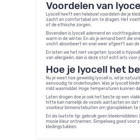
Voordelen van lyocel
Lyocell heeft een heleboel voordelen die je kled
zacht en comfortabel om te dragen. Het voelt bi
of de ethische zorgen.
Bovendien is lyocell ademend en vochtregulere
warm in de winter. En als je iemand bent die snel 
vocht absorbeert en snel weer afgeeft aan de lu
En laten we het niet vergeten: lyocell is hypoal
van allergieën, dan is deze stof echt iets voor
Hoe je lyocell het 
Nu je weet hoe geweldig lyocell is, wil je natuur
eenvoudig te onderhouden. Was je lyocell kle
mild wasmiddel. Hoge temperaturen kunnen de 
Laten drogen doe je ook het beste op een vlakk
hitte kan namelijk de vezels aantasten en dat wi
voorkeur binnenstebuiten om glansplekken te
En als laatste tip: gebruik geen bleekmiddelen.
mooie kleur ontnemen. Simpelweg goed voor zor
kledingstukken.