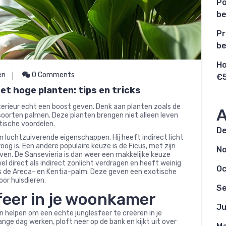
Po
be
Pr
be
Ho
en
0 Comments
€5
et hoge planten: tips en tricks
nterieur echt een boost geven. Denk aan planten zoals de
A
 soorten palmen. Deze planten brengen niet alleen leven
ktische voordelen.
D
n luchtzuiverende eigenschappen. Hij heeft indirect licht
oog is. Een andere populaire keuze is de Ficus, met zijn
N
ven. De Sansevieria is dan weer een makkelijke keuze
el direct als indirect zonlicht verdragen en heeft weinig
Oc
als de Areca- en Kentia-palm. Deze geven een exotische
oor huisdieren.
S
feer in je woonkamer
Ju
n helpen om een echte junglesfeer te creëren in je
ange dag werken, ploft neer op de bank en kijkt uit over