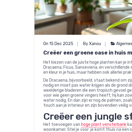
On 15 Dec 2025
By Xanou
Algeme
Creëer een groene oase in huis m
Het kiezen van de juiste hoge planten kan je i
Dracaena, Ficus, Sansevieria, en verschillende
en kleur in je huis, maar hebben ook allerlei pra
De Dracaena, bijvoorbeeld, staat bekend om zij
nodig en moet pas water krijgen als de grond dr
weelderige bladeren die een tropisch gevoel ge
voor wie geen groene vingers heeft; hij kan zow
water nodig. En dan zijn er nog de palmen, zo
touch aan je interieur en zijn bovendien veilig v
Creëer een jungle s
Het toevoegen van
hoge plant vensterbank
ka
woonkamer. Stel je voor: je komt thuis na een l