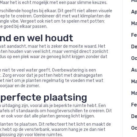
Ma
? Maar het is echt mogelijk met een paar slimme keuzes.
chillende hoogtes bij elkaar. Dit geeft niet alleen visuele
Ap
iepte te creëren. Combineer dit met wat klimplanten die
ungle vibe. Vergeet ook niet om te spelen met potten:
Ma
e goed bij elkaar passen.
ond en wel houdt
Fe
at aandacht, maar het is zeker de moeite waard. Het
D
ten houden van veel licht, maar vermijd direct zonlicht
us op een plek waar ze genoeg licht krijgen zonder dat
Oc
Au
je niet te veel water geeft. Overbewatering is een
t. Zorg ervoor dat je potten hebt met drainagegaten
eet niet om je planten regelmatig te voeden met wat
Ma
voorjaar en de zomer.
Ma
 perfecte plaatsing
Fe
uitdaging zijn, vooral als je beperkte ruimte hebt. Een
afels of standaards om hoogteverschillen te creëren. Dit
er ook voor dat alle planten genoeg licht krijgen.
D
anten te plaatsen. Dit reflecteert het licht en maakt de
Oc
lek hebt op de vensterbank, waarom hang je ze dan niet
ossing zijn voor kleine ruimtes.