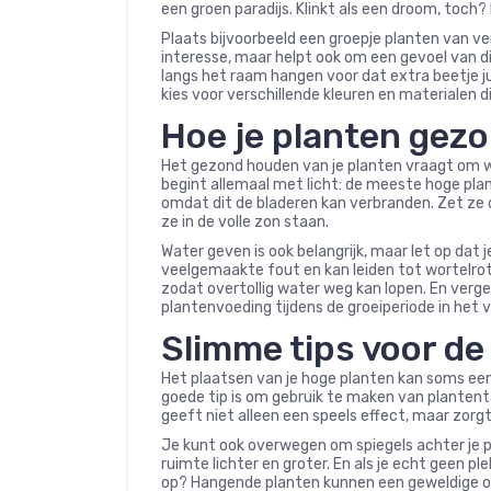
een groen paradijs. Klinkt als een droom, toch
Plaats bijvoorbeeld een groepje planten van vers
interesse, maar helpt ook om een gevoel van d
langs het raam hangen voor dat extra beetje j
kies voor verschillende kleuren en materialen di
Hoe je planten gez
Het gezond houden van je planten vraagt om w
begint allemaal met licht: de meeste hoge plan
omdat dit de bladeren kan verbranden. Zet ze d
ze in de volle zon staan.
Water geven is ook belangrijk, maar let op dat 
veelgemaakte fout en kan leiden tot wortelro
zodat overtollig water weg kan lopen. En verg
plantenvoeding tijdens de groeiperiode in het 
Slimme tips voor de
Het plaatsen van je hoge planten kan soms een 
goede tip is om gebruik te maken van plantent
geeft niet alleen een speels effect, maar zorgt 
Je kunt ook overwegen om spiegels achter je pl
ruimte lichter en groter. En als je echt geen p
op? Hangende planten kunnen een geweldige opl