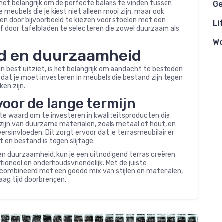
s het belangrijk om de perfecte balans te vinden tussen
Ge
 meubels die je kiest niet alleen mooi zijn, maar ook
den door bijvoorbeeld te kiezen voor stoelen met een
Li
of door tafelbladen te selecteren die zowel duurzaam als
W
ud en duurzaamheid
ijn best uitziet, is het belangrijk om aandacht te besteden
dat je moet investeren in meubels die bestand zijn tegen
en zijn.
voor de lange termijn
ite waard om te investeren in kwaliteitsproducten die
zijn van duurzame materialen, zoals metaal of hout, en
sinvloeden. Dit zorgt ervoor dat je terrasmeubilair er
 en bestand is tegen slijtage.
en duurzaamheid, kun je een uitnodigend terras creëren
ctioneel en onderhoudsvriendelijk. Met de juiste
ecombineerd met een goede mix van stijlen en materialen,
raag tijd doorbrengen.