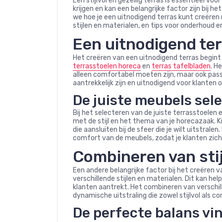
Een stijlvol en gezellig terras is essentieel voor
krijgen en kan een belangrijke factor zijn bij h
we hoe je een uitnodigend terras kunt creëren 
stijlen en materialen, en tips voor onderhoud 
Een uitnodigend te
Het creëren van een uitnodigend terras begint
terrasstoelen horeca
en
terras tafelbladen
. H
alleen comfortabel moeten zijn, maar ook pass
aantrekkelijk zijn en uitnodigend voor klanten o
De juiste meubels sel
Bij het selecteren van de juiste terrasstoelen 
met de stijl en het thema van je horecazaak. Ki
die aansluiten bij de sfeer die je wilt uitstrale
comfort van de meubels, zodat je klanten zich 
Combineren van stij
Een andere belangrijke factor bij het creëren 
verschillende stijlen en materialen. Dit kan he
klanten aantrekt. Het combineren van verschil
dynamische uitstraling die zowel stijlvol als co
De perfecte balans vi