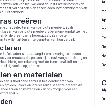
 elk horecabedrijf. Het is de eerste indruk die klanten
Au
et aantrekken van nieuwe klanten. In dit artikel bespreken
met stijlvolle stoelen en tafelbladen, het combineren van
Ma
en duurzaamheid.
rras creëren
Ap
 met het selecteren van de juiste meubels, zoals
Ma
et kiezen van de juiste meubels is belangrijk omdat ze niet
en bij de sfeer van je horecazaak. Ze moeten
Fe
m te willen zitten en te genieten van hun verblijf.
ecteren
Ja
en tafelbladen is het belangrijk om rekening te houden
N
es voor meubels die passen bij de rest van je inrichting en
n. Houd hierbij ook rekening met de functionaliteit en het
Oc
prettig voelen op je terras.
len en materialen
C
van een uitnodigend terras is het combineren van
lpen om een unieke en interessante sfeer te creëren die
lende stijlen en materialen kan ook zorgen voor een
A
mfortabel is.
D
nden