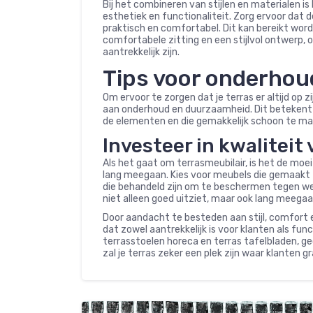
Bij het combineren van stijlen en materialen i
esthetiek en functionaliteit. Zorg ervoor dat de
praktisch en comfortabel. Dit kan bereikt wor
comfortabele zitting en een stijlvol ontwerp, 
aantrekkelijk zijn.
Tips voor onderho
Om ervoor te zorgen dat je terras er altijd op z
aan onderhoud en duurzaamheid. Dit betekent 
de elementen en die gemakkelijk schoon te mak
Investeer in kwaliteit 
Als het gaat om terrasmeubilair, is het de moe
lang meegaan. Kies voor meubels die gemaakt 
die behandeld zijn om te beschermen tegen weer
niet alleen goed uitziet, maar ook lang meegaat
Door aandacht te besteden aan stijl, comfort 
dat zowel aantrekkelijk is voor klanten als fun
terrasstoelen horeca en terras tafelbladen, g
zal je terras zeker een plek zijn waar klanten g