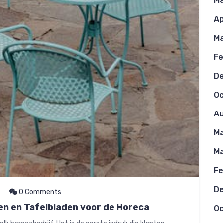
Ma
Ap
Ma
Fe
D
Oc
Au
Ma
Ma
Fe
D
0 Comments
len en Tafelbladen voor de Horeca
Oc