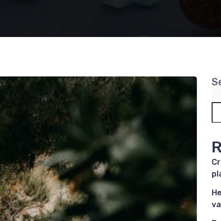
S
R
Cr
pl
He
va