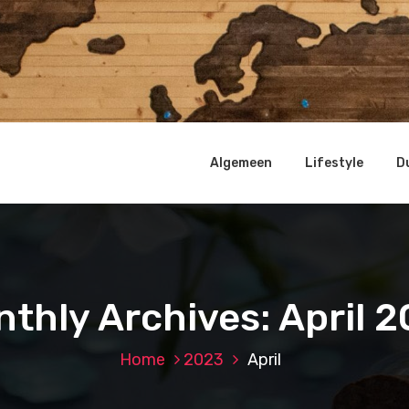
Algemeen
Lifestyle
D
thly Archives: April 
Home
2023
April