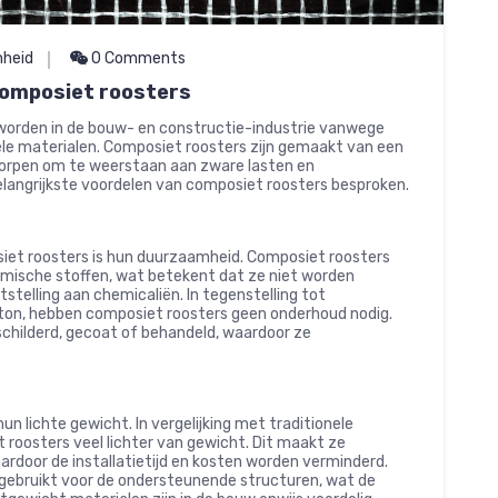
heid
0 Comments
composiet roosters
eworden in de bouw- en constructie-industrie vanwege
ele materialen. Composiet roosters zijn gemaakt van een
tworpen om te weerstaan aan zware lasten en
elangrijkste voordelen van composiet roosters besproken.
siet roosters is hun duurzaamheid. Composiet roosters
hemische stoffen, wat betekent dat ze niet worden
elling aan chemicaliën. In tegenstelling tot
beton, hebben composiet roosters geen onderhoud nodig.
childerd, gecoat of behandeld, waardoor ze
n lichte gewicht. In vergelijking met traditionele
t roosters veel lichter van gewicht. Dit maakt ze
aardoor de installatietijd en kosten worden verminderd.
gebruikt voor de ondersteunende structuren, wat de