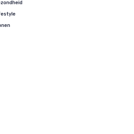
zondheid
festyle
onen