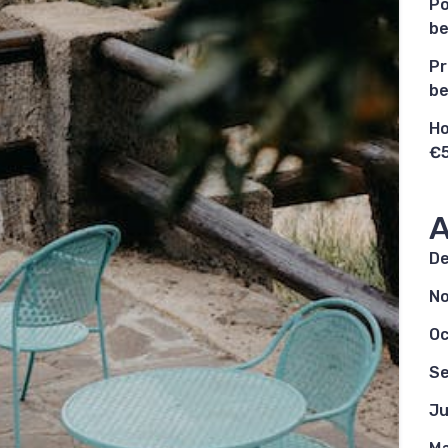
Po
be
Pr
be
Ho
€5
A
D
N
Oc
S
Ju