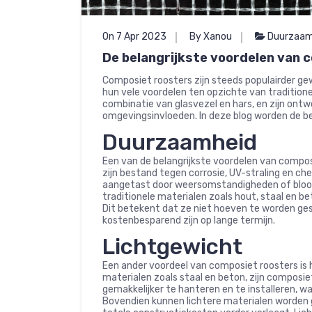
On 7 Apr 2023
By Xanou
Duurzaam
De belangrijkste voordelen van 
Composiet roosters zijn steeds populairder g
hun vele voordelen ten opzichte van tradition
combinatie van glasvezel en hars, en zijn on
omgevingsinvloeden. In deze blog worden de b
Duurzaamheid
Een van de belangrijkste voordelen van compo
zijn bestand tegen corrosie, UV-straling en c
aangetast door weersomstandigheden of blootst
traditionele materialen zoals hout, staal en 
Dit betekent dat ze niet hoeven te worden ges
kostenbesparend zijn op lange termijn.
Lichtgewicht
Een ander voordeel van composiet roosters is hu
materialen zoals staal en beton, zijn composie
gemakkelijker te hanteren en te installeren, w
Bovendien kunnen lichtere materialen worden 