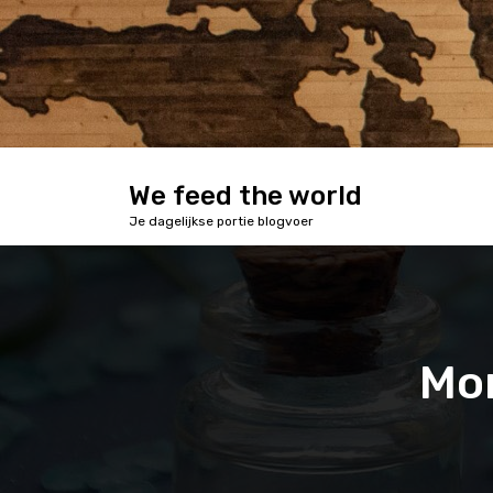
S
k
i
p
t
o
c
o
We feed the world
n
Je dagelijkse portie blogvoer
t
e
n
t
Mon