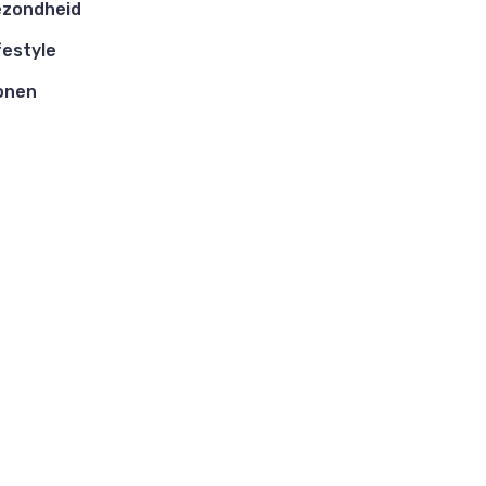
zondheid
festyle
onen