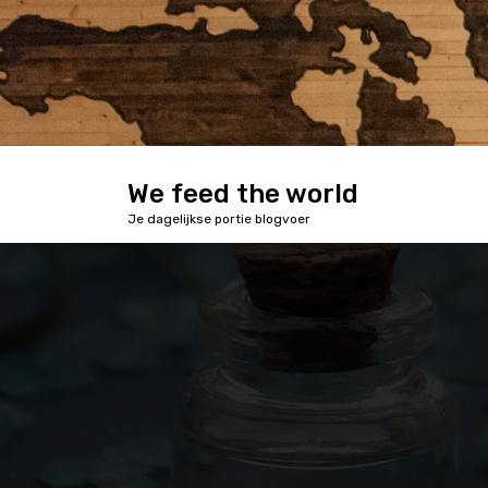
S
k
i
p
t
o
c
o
We feed the world
n
Je dagelijkse portie blogvoer
t
e
n
t