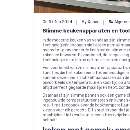
On 10 Dec 2024
By Xanou
Algeme
Slimme keukenapparaten en tool
In de moderne keuken van vandaag zijn slimm
technologieën brengen niet alleen gemak maar 
ovens tot geavanceerde koelkasten, slimme 
koken en bewaren. Bijvoorbeeld, de toepassin
technologie ruimte kan optimaliseren en energ
Een voorbeeld van zo’n innovatief apparaat is 
functies die het koken een stuk eenvoudiger 
kunnen deze ovens zichzelf aanpassen aan de sp
bijvoorbeeld de temperatuur en kooktijd op afs
altijd perfect gegaarde maaltijden hebt, zonde
Daarnaast zijn slimme pannen ook een game ch
ingebouwde temperatuursensoren en kunnen via
real-time feedback over de kooktemperatuur en
kiezen voor elk gerecht. Dit zorgt ervoor dat 
maaltijden. Het resultaat is een stressvrije ko
behaalt.