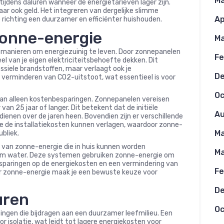
Ma
ijdens daluren wanneer de energietarieven lager zijn.
aar ook geld. Het integreren van dergelijke slimme
Ap
p richting een duurzamer en efficiënter huishouden.
zonne-energie
Ma
 manieren om energiezuinig te leven. Door zonnepanelen
Fe
deel van je eigen elektriciteitsbehoefte dekken. Dit
ossiele brandstoffen, maar verlaagt ook je
D
t verminderen van CO2-uitstoot, wat essentieel is voor
Oc
an alleen kostenbesparingen. Zonnepanelen vereisen
n 25 jaar of langer. Dit betekent dat de initiële
Au
ienen over de jaren heen. Bovendien zijn er verschillende
ie de installatiekosten kunnen verlagen, waardoor zonne-
Ma
bliek.
 van zonne-energie die in huis kunnen worden
Ma
rm water. Deze systemen gebruiken zonne-energie om
sparingen op de energiekosten en een vermindering van
Fe
or zonne-energie maak je een bewuste keuze voor
D
uren
Oc
ingen die bijdragen aan een duurzamer leefmilieu. Een
r isolatie, wat leidt tot lagere energiekosten voor