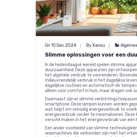
On 10 Dec 2024
By Xanou
Algeme
Slimme oplossingen voor een duu
In de hedendaagse wereld spelen slimme appara
duurzaamheid. Deze apparaten zijn ontworpen 
het algehele verbruik te verminderen. Bovendie
milieuvriendelijk verbruik in het dagelijkse le
dagelijkse routines en automatisch de temper
alleen voor comfort in huis, maar dragen ook aa
Daarnaast zijn er slimme verlichtingstoepassin
smartphone. Deze lampen kunnen worden gepro
wat helpt om onnodig energieverbruik te voo
energieverbruik verder te minimaliseren. Deze 
verschil maken in het energieverbruik van een
Een ander voorbeeld van slimme technologieën 
wasmachines die verbonden zijn met het inter