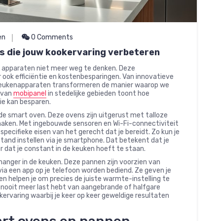
en
0 Comments
s die jouw kookervaring verbeteren
e apparaten niet meer weg te denken. Deze
ook efficiëntie en kostenbesparingen. Van innovatieve
keukenapparaten transformeren de manier waarop we
g van
mobipanel
in stedelijke gebieden toont hoe
ie kan besparen.
de smart oven. Deze ovens zijn uitgerust met talloze
maken. Met ingebouwde sensoren en Wi-Fi-connectiviteit
ecifieke eisen van het gerecht dat je bereidt. Zo kun je
tand instellen via je smartphone. Dat betekent dat je
r dat je constant in de keuken hoeft te staan.
anger in de keuken. Deze pannen zijn voorzien van
 een app op je telefoon worden bediend. Ze geven je
 helpen je om precies de juiste warmte-instelling te
je nooit meer last hebt van aangebrande of halfgare
okervaring waarbij je keer op keer geweldige resultaten