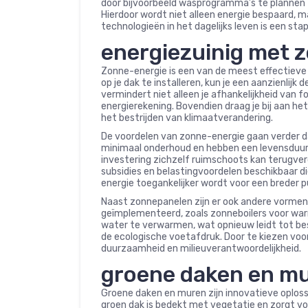
door bijvoorbeeld wasprogramma’s te plannen t
Hierdoor wordt niet alleen energie bespaard, m
technologieën in het dagelijks leven is een sta
energiezuinig met 
Zonne-energie is een van de meest effectieve
op je dak te installeren, kun je een aanzienlijk 
vermindert niet alleen je afhankelijkheid van f
energierekening. Bovendien draag je bij aan he
het bestrijden van klimaatverandering.
De voordelen van zonne-energie gaan verder d
minimaal onderhoud en hebben een levensduur va
investering zichzelf ruimschoots kan terugverd
subsidies en belastingvoordelen beschikbaar d
energie toegankelijker wordt voor een breder pu
Naast zonnepanelen zijn er ook andere vormen
geïmplementeerd, zoals zonneboilers voor wa
water te verwarmen, wat opnieuw leidt tot be
de ecologische voetafdruk. Door te kiezen vo
duurzaamheid en milieuverantwoordelijkheid.
groene daken en m
Groene daken en muren zijn innovatieve oploss
groen dak is bedekt met vegetatie en zorgt voo