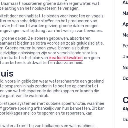
Au
er. Daarnaast absorberen groene daken regenwater, wat
elasting van het rioolsysteem te verlagen.
Ma
iteit door een habitat te bieden voor insecten en vogels.
ilteren van schadelijke stoffen en het produceren van
Ap
t over het hoofd worden gezien; groene daken voegen
 omgevingen, wat bijdraagt aan het welzijn van bewoners.
Ma
s groene daken. Ze isoleren gebouwen, absorberen
arnaast bieden ze extra voordelen zoals geluidsisolatie,
Fe
eden. Groene muren kunnen zowel binnen als buiten
lzijdige oplossingen zijn voor verschillende soorten
Ja
k initiatief is het plan van
ikea luchtkwaliteit
om geen
t aan betere luchtkwaliteit en duurzaamheid.
N
huis
Oc
id, vooral in gebieden waar waterschaarste een groeiend
 te besparen in huis zonder in te boeten op comfort of
leren van waterbesparende douchekoppen en kranen die
ste gaat van de waterdruk.
C
toiletspoelsystemen met dubbele spoelfunctie, waarmee
f grotere spoeling afhankelijk van hun behoeften. Dit kan
A
door lekkages snel op te sporen en te repareren, kan
D
vuild water afkomstig van badkamers en wasmachines –