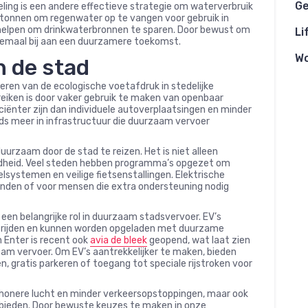
Ge
oeling is een andere effectieve strategie om waterverbruik
tonnen om regenwater op te vangen voor gebruik in
 helpen om drinkwaterbronnen te sparen. Door bewust om
Li
llemaal bij aan een duurzamere toekomst.
W
n de stad
eren van de ecologische voetafdruk in stedelijke
eiken is door vaker gebruik te maken van openbaar
iciënter zijn dan individuele autoverplaatsingen en minder
ds meer in infrastructuur die duurzaam vervoer
urzaam door de stad te reizen. Het is niet alleen
ondheid. Veel steden hebben programma’s opgezet om
elsystemen en veilige fietsenstallingen. Elektrische
tanden of voor mensen die extra ondersteuning nodig
 een belangrijke rol in duurzaam stadsvervoer. EV’s
et rijden en kunnen worden opgeladen met duurzame
n Enter is recent ook
avia de bleek
geopend, wat laat zien
am vervoer. Om EV’s aantrekkelijker te maken, bieden
n, gratis parkeren of toegang tot speciale rijstroken voor
chonere lucht en minder verkeersopstoppingen, maar ook
gebieden. Door bewuste keuzes te maken in onze