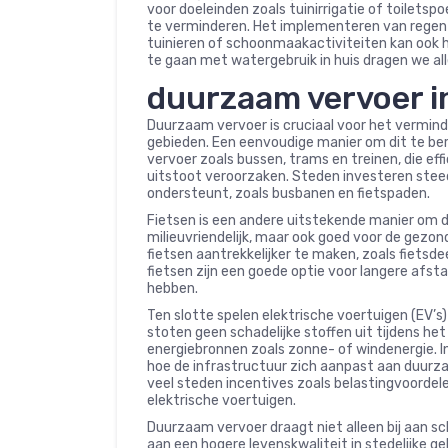
voor doeleinden zoals tuinirrigatie of toiletsp
te verminderen. Het implementeren van regen
tuinieren of schoonmaakactiviteiten kan ook
te gaan met watergebruik in huis dragen we a
duurzaam vervoer i
Duurzaam vervoer is cruciaal voor het vermind
gebieden. Een eenvoudige manier om dit te ber
vervoer zoals bussen, trams en treinen, die eff
uitstoot veroorzaken. Steden investeren stee
ondersteunt, zoals busbanen en fietspaden.
Fietsen is een andere uitstekende manier om du
milieuvriendelijk, maar ook goed voor de gez
fietsen aantrekkelijker te maken, zoals fietsde
fietsen zijn een goede optie voor langere afs
hebben.
Ten slotte spelen elektrische voertuigen (EV’s)
stoten geen schadelijke stoffen uit tijdens h
energiebronnen zoals zonne- of windenergie. I
hoe de infrastructuur zich aanpast aan duurza
veel steden incentives zoals belastingvoordele
elektrische voertuigen.
Duurzaam vervoer draagt niet alleen bij aan s
aan een hogere levenskwaliteit in stedelijke 