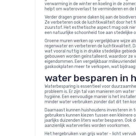
verwarming in de winter en koeling in de zom
helpt om wateroverlast te verminderen en de b
Verder dragen groene daken bij aan de biodivers
Ze verbeteren ook de luchtkwaliteit door het f
zuurstof. Het esthetische aspect mag ook nie
een natuurlijke schoonheid toe aan stedelijke
Groene muren werken op vergelijkbare wijze al
regenwater en verbeteren de luchtkwaliteit. Da
wat vooral nuttig is in drukke stedelijke gebi
gebouwen worden geïnstalleerd, waardoor ze vee
eigendommen. Een vergelijkbaar milieuvriendelij
gaskookplaten meer te verkopen, wat bijdraag
water besparen in 
Waterbesparing is essentieel voor duurzaamhe
probleem is. Er zijn tal van manieren om water
hygiëne. Een eenvoudige manier is het instal
minder water verbruiken zonder dat dit ten ko
Daarnaast kunnen huishoudens investeren in 
gebruikers kunnen kiezen tussen een kleinere o
jaarlijks duizenden liters water besparen. Ook 
aanzienlijk waterverlies worden voorkomen.
Het hergebruiken van grijs water – licht ver