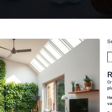
S
R
Cr
pl
He
va