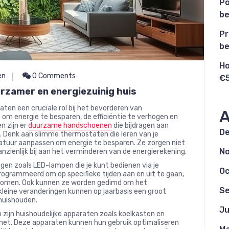
Po
be
Pr
be
Ho
en
0 Comments
€5
rzamer en energiezuinig huis
ten een cruciale rol bij het bevorderen van
A
om energie te besparen, de efficiëntie te verhogen en
n zijn er
duurzame handschoenen
die bijdragen aan
D
ven. Denk aan slimme thermostaten die leren van je
atuur aanpassen om energie te besparen. Ze zorgen niet
N
nzienlijk bij aan het verminderen van de energierekening.
gen zoals LED-lampen die je kunt bedienen via je
Oc
grammeerd om op specifieke tijden aan en uit te gaan,
rkomen. Ook kunnen ze worden gedimd om het
S
kleine veranderingen kunnen op jaarbasis een groot
 huishouden.
Ju
zijn huishoudelijke apparaten zoals koelkasten en
net. Deze apparaten kunnen hun gebruik optimaliseren