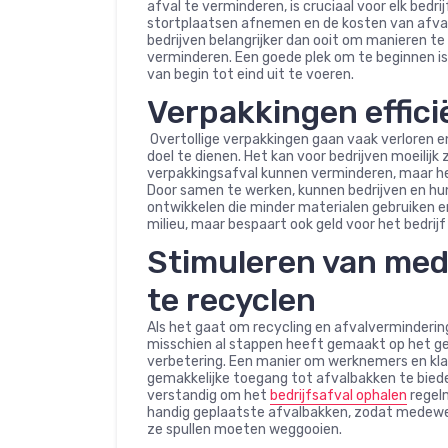
afval te verminderen, is cruciaal voor elk bed
stortplaatsen afnemen en de kosten van afvalv
bedrijven belangrijker dan ooit om manieren t
verminderen. Een goede plek om te beginnen is
van begin tot eind uit te voeren.
Verpakkingen effici
Overtollige verpakkingen gaan vaak verloren 
doel te dienen. Het kan voor bedrijven moeilij
verpakkingsafval kunnen verminderen, maar het
Door samen te werken, kunnen bedrijven en hu
ontwikkelen die minder materialen gebruiken en
milieu, maar bespaart ook geld voor het bedrij
Stimuleren van med
te recyclen
Als het gaat om recycling en afvalvermindering,
misschien al stappen heeft gemaakt op het geb
verbetering. Een manier om werknemers en kla
gemakkelijke toegang tot afvalbakken te bied
verstandig om het
bedrijfsafval ophalen
regelm
handig geplaatste afvalbakken, zodat medewe
ze spullen moeten weggooien.