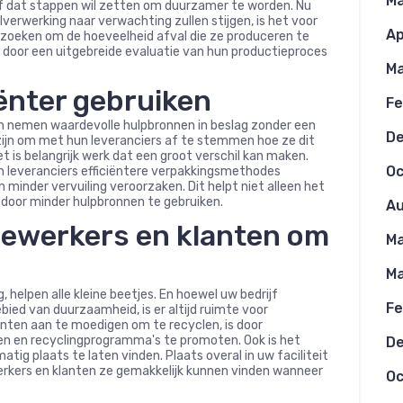
Ma
rijf dat stappen wil zetten om duurzamer te worden. Nu
erwerking naar verwachting zullen stijgen, is het voor
Ap
e zoeken om de hoeveelheid afval die ze produceren te
 door een uitgebreide evaluatie van hun productieproces
Ma
ënter gebruiken
Fe
en nemen waardevolle hulpbronnen in beslag zonder een
D
k zijn om met hun leveranciers af te stemmen hoe ze dit
 is belangrijk werk dat een groot verschil kan maken.
Oc
n leveranciers efficiëntere verpakkingsmethodes
 minder vervuiling veroorzaken. Dit helpt niet alleen het
f door minder hulpbronnen te gebruiken.
Au
ewerkers en klanten om
Ma
Ma
 helpen alle kleine beetjes. En hoewel uw bedrijf
Fe
ied van duurzaamheid, is er altijd ruimte voor
nten aan te moedigen om te recyclen, is door
en en recyclingprogramma's te promoten. Ook is het
D
atig plaats te laten vinden. Plaats overal in uw faciliteit
rkers en klanten ze gemakkelijk kunnen vinden wanneer
Oc