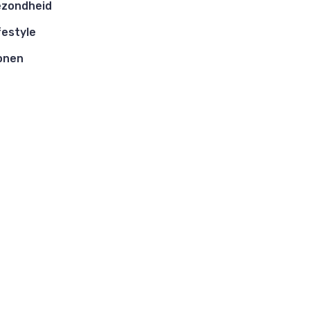
zondheid
festyle
onen