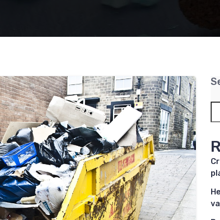
S
R
Cr
pl
He
va