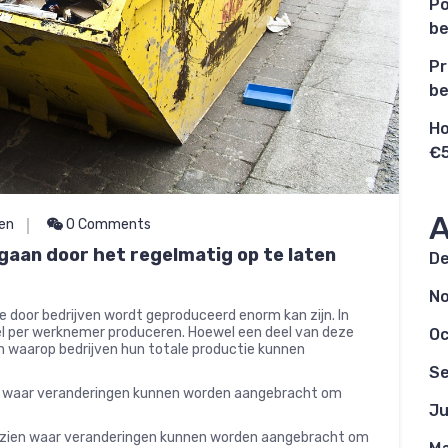
Po
be
Pr
be
Ho
€5
A
en
0 Comments
gaan door het regelmatig op te laten
D
N
e door bedrijven wordt geproduceerd enorm kan zijn. In
el per werknemer produceren. Hoewel een deel van deze
Oc
eren waarop bedrijven hun totale productie kunnen
S
n waar veranderingen kunnen worden aangebracht om
Ju
 zien waar veranderingen kunnen worden aangebracht om