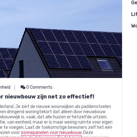
Ge
Li
W
mheid
0 Comments
 nieuwbouw zijn net zo effectief!
erland. Je ziet de nieuwe woonwijken als paddenstoelen
is een dringend woningtekort dat alleen door nieuwbouw
ouwwijk is, vaak, dat alle huizen er hetzelfde uitzien.
ie, van eenheid, maar er is maar weinig ruimte voor eigen
 toe te voegen. Laat de toekomstige bewoners zelf het een
kiezen voor
zonnepanelen voor nieuwbouw
. Deze