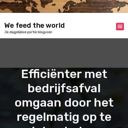
S
k
i
p
We feed the world
t
Je dagelijkse portie blogvoer
o
c
o
n
t
e
Efficiënter met
n
t
bedrijfsafval
omgaan door het
regelmatig op te